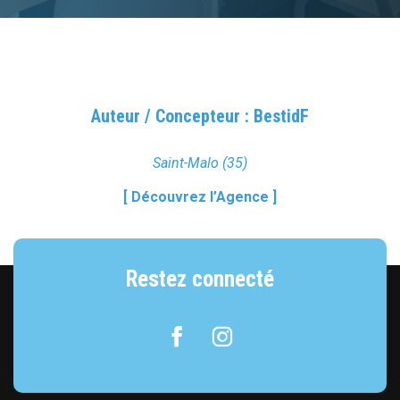
Auteur / Concepteur : BestidF
Saint-Malo (35)
[ Découvrez l’Agence ]
Restez connecté
Facebook
Instagram