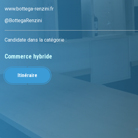
www.bottega-renzini.fr
@BottegaRenzini
Candidate dans la catégorie :
Commerce hybride
Itinéraire