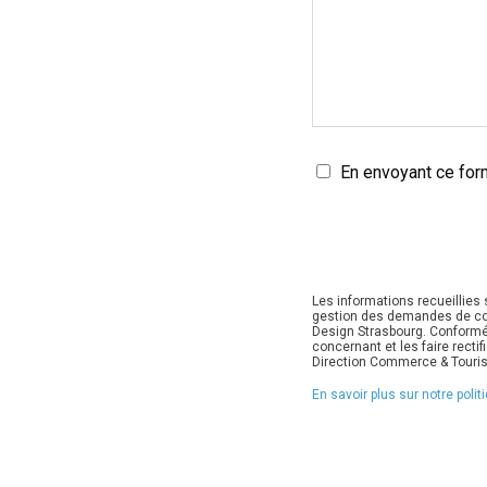
En envoyant ce form
Les informations recueillies
gestion des demandes de co
Design Strasbourg. Conformém
concernant et les faire recti
Direction Commerce & Touris
En savoir plus sur notre pol