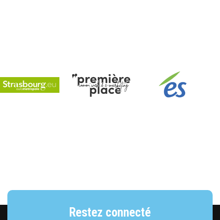
Strasbourg Eurométropole
e
PREMIERE PLACE
ÉS Énergies Stra
R
Restez connecté