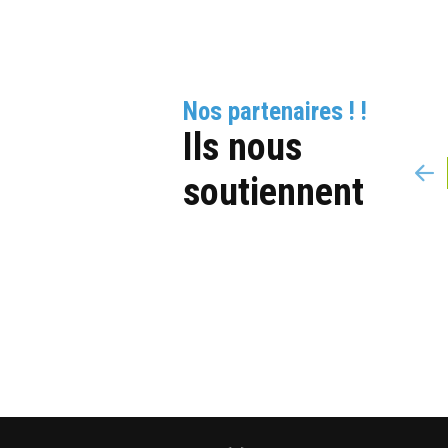
Nos partenaires ! !
Ils nous
soutiennent
Caisse d'épargn
JC Decaux
Un Film, Votre Histoire