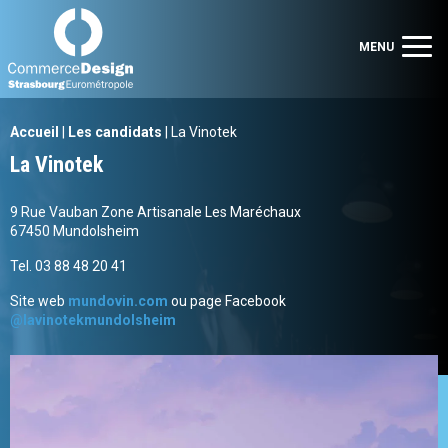
Commerce Design Strasbourg Eurométropole
Men
MENU
Accueil
|
Les candidats
|
La Vinotek
La Vinotek
9 Rue Vauban Zone Artisanale Les Maréchaux
67450 Mundolsheim
Tel. 03 88 48 20 41
Site web
mundovin.com
ou page Facebook
@lavinotekmundolsheim