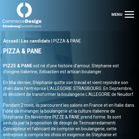
Commerce Design Strasbourg Eurométropole
Men
MENU
Accueil
|
Les candidats
|
PIZZA & PANE
PIZZA & PANE
PIZZE & PANE
est né d’une histoire d’amour. Stéphanie est
d’origine italienne, Sébastien est artisan boulanger.
En Mai dernier, Stéphanie quitte son travail et vient rejoindre son
chéri dans l’entreprise L’ALLEGORIE STRASBOURG. En Septembre,
ils décident de transformer la boulangerie L’ALLEGORIE de Neudorf.
Pendant 2 mois, ils parcourent les salons en France et en Italie dans
l’idée de mélanger la boulangerie et la culture italienne de
Stéphanie. En Novembre PIZZE & PANE prend forme. Ils sont
séduits par la proposition de design de Tecnoarredamenti.
Concepteur et fabricant de comptoir en boulangerie, cette
entreprise à compris les choix et exigence de Stéphanie et