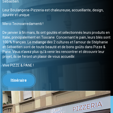
Sébastien.
Leur Boulangerie-Pizzeria est chaleureuse, accueillante, design,
épurée et unique.
Merci Tecnoarredamenti !
De janvier à fin mars, Ils ont goutés et sélectionnés leurs produits en
Italie, principalement en Toscane. Concernant le pain, leurs blés sont
100 % français. Le mélange des 2 cultures et l’amour de Stéphanie
et Sébastien sont de toute beauté et de bons goûts dans Pizze &
Pane. Vous n’avez plus qu’à venir les rencontrer et découvrir leur
projet, ils se feront un plaisir de vous accueillir.
Vive PIZZE & PANE !
Itinéraire