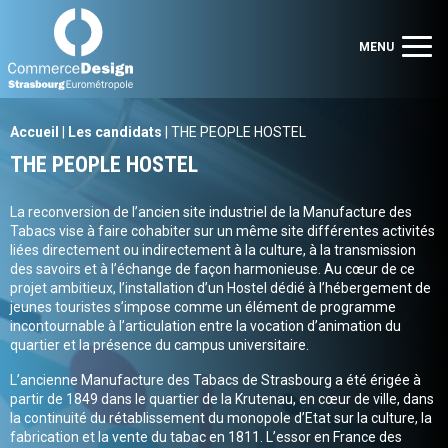
Commerce Design Strasbourg Eurométropole
Men
MENU
Accueil
|
Les candidats
|
THE PEOPLE HOSTEL
THE PEOPLE HOSTEL
La reconversion de l’ancien site industriel de la Manufacture des
Tabacs vise à faire cohabiter sur un même site différentes activités
liées directement ou indirectement à la culture, à la transmission
des savoirs et à l’échange de façon harmonieuse. Au cœur de ce
projet ambitieux, l’installation d’un Hostel dédié à l’hébergement de
jeunes touristes s’impose comme un élément de programme
incontournable à l’articulation entre la vocation d’animation du
quartier et la présence du campus universitaire.
L’ancienne Manufacture des Tabacs de Strasbourg a été érigée à
partir de 1849 dans le quartier de la Krutenau, en cœur de ville, dans
la continuité du rétablissement du monopole d’Etat sur la culture, la
fabrication et la vente du tabac en 1811. L’essor en France des