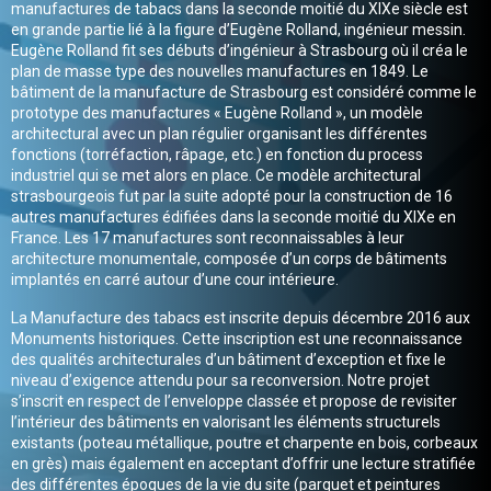
manufactures de tabacs dans la seconde moitié du XIXe siècle est
en grande partie lié à la figure d’Eugène Rolland, ingénieur messin.
Eugène Rolland fit ses débuts d’ingénieur à Strasbourg où il créa le
plan de masse type des nouvelles manufactures en 1849. Le
bâtiment de la manufacture de Strasbourg est considéré comme le
prototype des manufactures « Eugène Rolland », un modèle
architectural avec un plan régulier organisant les différentes
fonctions (torréfaction, râpage, etc.) en fonction du process
industriel qui se met alors en place. Ce modèle architectural
strasbourgeois fut par la suite adopté pour la construction de 16
autres manufactures édifiées dans la seconde moitié du XIXe en
France. Les 17 manufactures sont reconnaissables à leur
architecture monumentale, composée d’un corps de bâtiments
implantés en carré autour d’une cour intérieure.
La Manufacture des tabacs est inscrite depuis décembre 2016 aux
Monuments historiques. Cette inscription est une reconnaissance
des qualités architecturales d’un bâtiment d’exception et fixe le
niveau d’exigence attendu pour sa reconversion. Notre projet
s’inscrit en respect de l’enveloppe classée et propose de revisiter
l’intérieur des bâtiments en valorisant les éléments structurels
existants (poteau métallique, poutre et charpente en bois, corbeaux
en grès) mais également en acceptant d’offrir une lecture stratifiée
des différentes époques de la vie du site (parquet et peintures