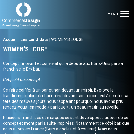
Commerce Design Strasbourg Eurométropole
Men
MENU
Accueil
|
Les candidats
|
WOMEN’S LODGE
WOMEN’S LODGE
Concept innovant et convivial qui a débuté aux Etats-Unis par sa
franchise le Dry bar.
L’objectif du concept
:
Se faire coiffer à un bar et non devant un miroir. Bye-bye le
traditionnel salon où chacun est devant son miroir seul à scruter sa
tête des mauvais jours nous rappelant pourquoi nous avons pris
rendez-vous ; en mode « panique » ; un beau matin au réveille.
Plusieurs franchises et marques se sont développées autour de ce
concept et m’ont par la suite inspirées. Notamment ce côté bar, que
nous avons en France (Bars à ongles et à couleur). Mais nous