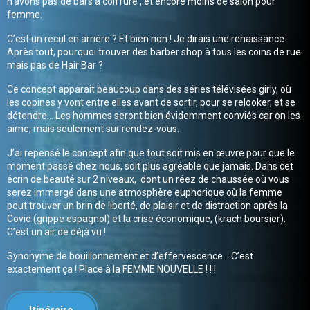
n’avons pas de bars à coiffure , et encore moins de salon pour
femme.
C’est un recul en arrière ? Et bien non ! Je dirais une renaissance.
Après tout, pourquoi trouver des barber shop à tous les coins de rue
mais pas de Hair Bar ?
Ce concept apparait beaucoup dans des séries télévisées girly, où
les copines y vont entre elles avant de sortir, pour se relooker, et se
détendre… Les hommes seront bien évidemment conviés car on les
aime, mais seulement sur rendez-vous.
J’ai repensé le concept afin que tout soit mis en œuvre pour que le
moment passé chez nous, soit plus agréable que jamais. Dans cet
écrin de beauté sur 2 niveaux, dont un réez de chaussée où vous
serez immergé dans une atmosphère euphorique où la femme
peut trouver un brin de liberté, de plaisir et de distraction après la
Covid (grippe espagnol) et la crise économique, (krach boursier).
C’est un air de déjà vu !
Synonyme de bouillonnement et d’effervescence …C’est
exactement ça ! Place à la FEMME NOUVELLE ! ! !