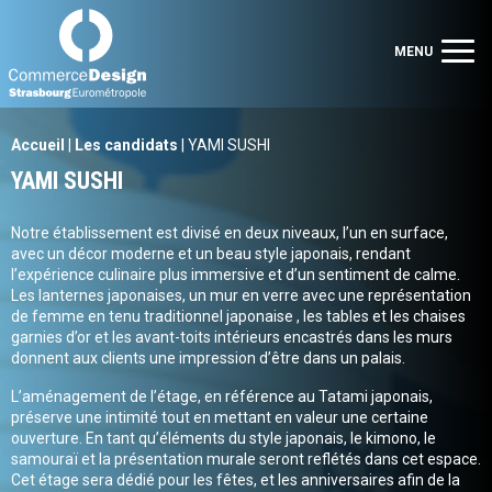
Commerce Design Strasbourg Eurométropole
Men
MENU
Accueil
|
Les candidats
|
YAMI SUSHI
YAMI SUSHI
Notre établissement est divisé en deux niveaux, l’un en surface,
avec un décor moderne et un beau style japonais, rendant
l’expérience culinaire plus immersive et d’un sentiment de calme.
Les lanternes japonaises, un mur en verre avec une représentation
de femme en tenu traditionnel japonaise , les tables et les chaises
garnies d’or et les avant-toits intérieurs encastrés dans les murs
donnent aux clients une impression d’être dans un palais.
L’aménagement de l’étage, en référence au Tatami japonais,
préserve une intimité tout en mettant en valeur une certaine
ouverture. En tant qu’éléments du style japonais, le kimono, le
samouraï et la présentation murale seront reflétés dans cet espace.
Cet étage sera dédié pour les fêtes, et les anniversaires afin de la