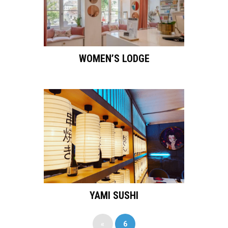
WOMEN’S LODGE
YAMI SUSHI
«
6